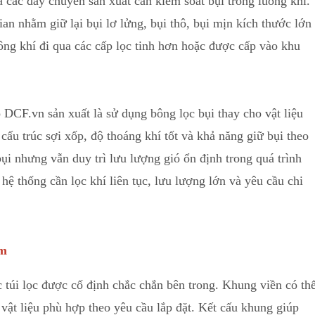
 các dây chuyền sản xuất cần kiểm soát bụi trong luồng khí.
an nhằm giữ lại bụi lơ lửng, bụi thô
,
bụi mịn kích thước lớn
hông khí đi qua các cấp lọc tinh hơn hoặc được cấp vào khu
DCF.vn sản xuất là sử dụng bông lọc bụi thay cho vật liệu
ấu trúc sợi xốp, độ thoáng khí tốt và khả năng giữ bụi theo
bụi nhưng vẫn duy trì lưu lượng gió ổn định t
r
ong quá trình
hệ thống cần lọc khí liên tục, lưu lượng lớn và yêu cầu chi
um
túi lọc được cố định chắc chắn bên trong. Khung viền có th
ật liệu phù hợp theo yêu cầu lắp đặt
.
Kết cấu khung giúp