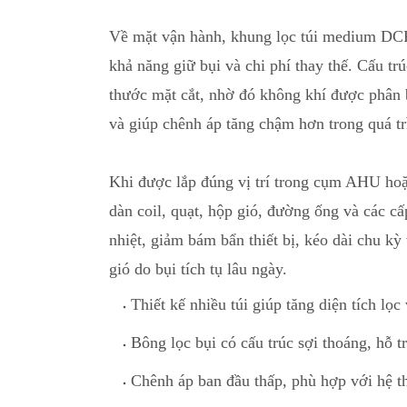
Về mặt vận hành, khung lọc túi medium DCF.
khả năng giữ bụi và chi phí thay thế. Cấu trú
thước mặt cắt, nhờ đó không khí được phân b
và g
i
úp chênh áp tăng chậm hơn trong quá trì
Khi được lắp đúng vị trí trong cụm AHU hoặ
dàn coil, quạt, hộp gió, đường ống và các cấ
nhiệt
,
giảm bám bẩn thiết bị, kéo dài chu kỳ 
gió do bụi tích tụ lâu ngày.
Thiết kế n
h
iều túi giúp tăng diện tích lọ
Bông lọc bụi có cấu trúc sợi thoáng, hỗ tr
Chênh áp ban đầu thấp, phù hợp với hệ t