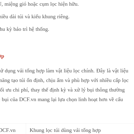
 miệng gió hoặc cụm lọc hiện hữu.
hiều dài túi và kiểu khung riêng.
hu kỳ bảo trì hệ thống.
ợp
ử dụng vải tổng hợp làm vật liệu lọc chính. Đây là vật liệu
ng tạo túi ổn định, chịu ẩm và phù hợp với nhiều cấp lọc
ối ưu chi phí, thay thế định kỳ và xử lý bụi thông thường
c bụi của DCF.vn m
a
ng lại lựa chọn linh hoạt hơn về cấu
 DCF.vn
Khung lọc túi dùng vải tổng hợp