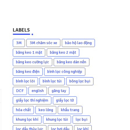
LABELS
3M
3M chăm sóc xe
bảo hộ lao động
băng keo 1 mặt
băng keo 2 mặt
băng keo cường lực
băng keo dán nền
băng keo điện
bình lọc công nghiệp
bình lọc lõi
bình lọc túi
bông lọc bụi
DCF
english
găng tay
giấy lọc thí nghiệm
giấy lọc tờ
hóa chất
keo lỏng
khẩu trang
khung lọc khí
khung lọc túi
lọc bụi
lọc dầu thủy lực
lọc hơi dầu
lọc khí