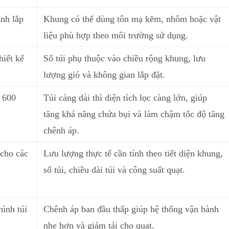
ãnh lắp
Khung có thể dùng tôn mạ kẽm, nhôm hoặc vật
liệu phù hợp theo môi trường sử dụng.
hiết kế
Số túi phụ thuộc
v
ào chiều rộng khung, lưu
lượng gió và không gian lắp đặt.
 600
Túi càng dài thì diện tích lọc càng lớn, giúp
tăng khả năng chứa bụi và làm chậm tốc độ tăng
chênh áp.
cho các
Lưu lượng thực tế cần tính theo tiết diện khung,
số túi, ch
i
ều dài túi và công suất quạt.
hình túi
Chênh áp ban đầu thấp giúp hệ thống vận hành
nhẹ hơn và giảm tải cho quạt.