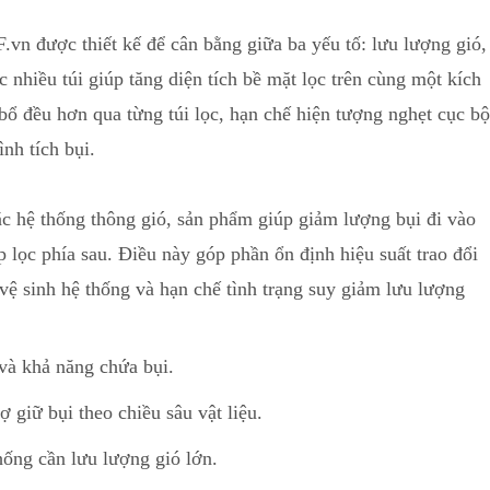
vn được thiết kế để cân bằng giữa ba yếu tố: lưu lượng gió,
c nhiều túi giúp tăng diện tích bề mặt lọc trên cùng
m
ột kích
ổ đều hơn qua từng túi lọc, hạn chế hiện tượng nghẹt cục bộ
nh tích bụi.
c hệ thống thông gió, sản phẩm giúp giảm lượng bụi đi vào
p lọc phía sau. Điều này góp phần ổn định hiệu suất t
r
ao đổi
vệ sinh hệ thống và hạn chế tình trạng suy giảm lưu lượng
c và khả năng chứa bụi.
ợ giữ bụi theo chiều sâu vật liệu.
hống cần lưu lượng gió lớn.