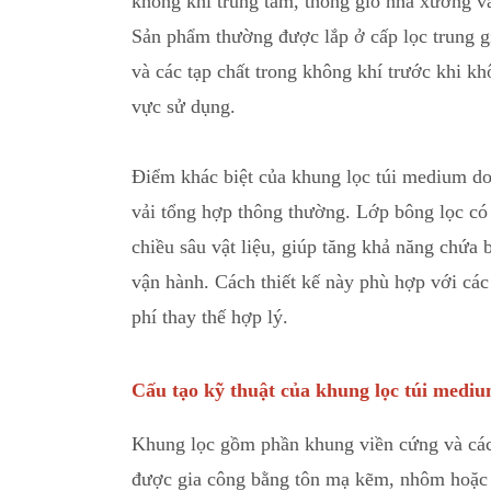
không khí trung tâm, thông gió nhà xưởng và
Sản phẩm thường được lắp ở cấp lọc trung gi
và các tạp chất trong không khí trước khi k
vực sử dụng.
Điểm khác biệt của khung lọc túi medium do 
vải tổng hợp thông thường
.
Lớp bông lọc có c
chiều sâu vật liệu, giúp tăng khả năng chứa 
vận hành
.
Cách thiết kế này phù hợp với các 
phí thay thế hợp lý.
Cấu tạo kỹ thuật của khung lọc túi medi
Khung lọc gồm phần khung viền cứng và các 
được gia công
b
ằng tôn mạ kẽm, nhôm hoặc v