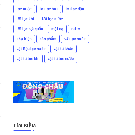
lọc nước
lõi lọc bụi
lõi lọc dầu
lõi lọc khí
lõi lọc nước
lõi lọc sợi quấn
mặt nạ
nitto
phụ kiện
sản phẩm
vải lọc nước
vật liệu lọc nước
vật tư khác
vật tư lọc khí
vật tư lọc nước
TÌM KIẾM