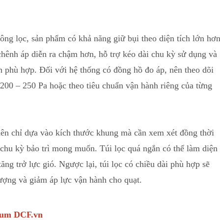
 bông lọc, sản phẩm có khả năng giữ bụi theo diện tích lớn hơ
hênh áp diễn ra chậm hơn, hỗ trợ kéo dài chu kỳ sử dụng và
nh phù hợp. Đối với
h
ệ thống có đồng hồ đo áp, nên theo dõi
 200 – 250 Pa hoặc theo tiêu chuẩn vận hành riêng của từng
ên chỉ dựa vào kích thước khung mà cần xem xét đồng thời
à chu kỳ bảo trì mong muốn. Túi lọc quá ngắn có thể làm diện
ăng trở lực gió
.
Ngược lại, túi lọc có chiều dài phù hợp sẽ
 lượng và giảm áp lực vận hành cho quạt.
dium DCF.vn