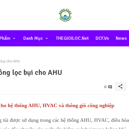
 Phẩm
Danh Mục
THEGIOILOC.net
DCF.vn
News
 bụi cho AHU
ông lọc bụi cho AHU
share
0
 cho hệ thống AHU, HVAC và thông gió công nghiệp
ạng túi được sử dụng trong các hệ thống AHU, HVAC, điều hòa