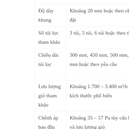
Độ dày
Khoảng 20 mm h
o
ặc theo r
khung
đặt
Số túi lọc
3 túi, 5 túi, 6 túi hoặc theo t
tham khảo
Chiều dài
300 mm
,
450 mm, 500 mm,
túi lọc
mm hoặc theo yêu cầu
Lưu lượng
Khoảng 1.700 – 3.400 m³/h 
gió tham
kích thước phổ biến
khảo
Chênh áp
Khoảng 35 – 57 Pa
t
ùy cấu 
ban đầu
và lưu lượng gió