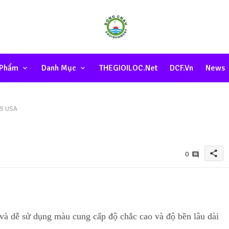
 Phẩm
Danh Mục
THEGIOILOC.net
DCF.vn
News
15 USA
share
0
à dễ sử dụng màu cung cấp độ chắc cao và độ bền lâu dài