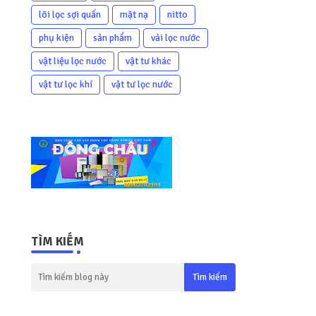
lõi lọc sợi quấn
mặt nạ
nitto
phụ kiện
sản phẩm
vải lọc nước
vật liệu lọc nước
vật tư khác
vật tư lọc khí
vật tư lọc nước
TÌM KIẾM