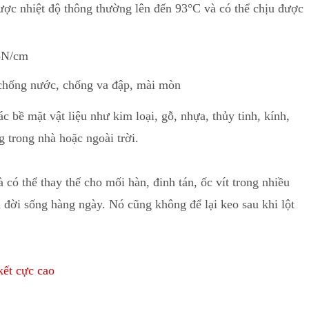
ược nhiệt độ thông thường lên đến 93°C và có thể chịu đư
ợ
c
5N/cm
hống nước, chống va đập, mài mòn
bề mặt vật liệu như kim loại, gỗ, nhựa, thủy tinh, kính,
 trong nhà hoặc ngoài trời.
có thể thay thế cho mối hàn, đinh tán, ốc vít trong nhiều
đời sống hàng ngày. Nó cũng không để lại keo sau khi lột
kết cực cao