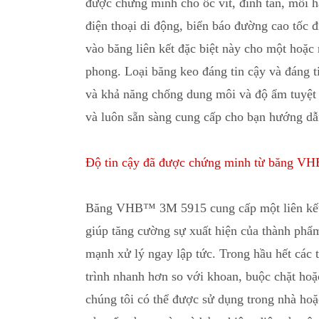
được chứng minh cho ốc vít, đinh tán, mối hà
điện thoại di động, biển báo đường cao tốc đ
vào băng liên kết đặc biệt này cho một hoặc 
phong. Loại băng keo đáng tin cậy và đáng t
và khả năng chống dung môi và độ ẩm tuyệt 
và luôn sẵn sàng cung cấp cho bạn hướng dẫn 
Độ tin cậy đã được chứng minh từ băng 
Băng VHB™ 3M 5915 cung cấp một liên kết b
giúp tăng cường sự xuất hiện của thành phẩm
mạnh xử lý ngay lập tức
.
Trong hầu hết các
trình nhanh hơn so với khoan, buộc chặt hoặ
chúng tôi có thể được sử dụng trong nhà hoặ