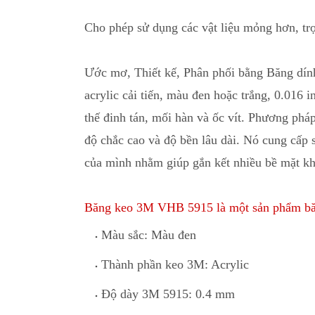
Cho phép sử dụng các vật liệu mỏng hơn
,
tr
Ước mơ, Thiết kế, Phân phối bằng Băng dí
acrylic cải tiến, màu đen hoặc trắng, 0.016 i
thế đinh tán, mối hàn và ốc vít
.
Phương pháp 
độ chắc cao và độ bền lâu dài. Nó cung cấp 
của mình nhằm g
i
úp gắn kết nhiều bề mặt k
Băng keo 3M VHB 5915 là một sản phẩm băng 
Màu sắc: Màu đen
Thành phần keo 3M: Acrylic
Độ dày 3M 5915: 0.4 mm