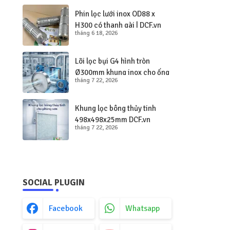
Phin lọc lưới inox OD88 x
H300 có thanh gài | DCF.vn
tháng 6 18, 2026
Lõi lọc bụi G4 hình tròn
Ø300mm khung inox cho ống
tháng 7 22, 2026
gió tròn
Khung lọc bông thủy tinh
498x498x25mm DCF.vn
tháng 7 22, 2026
SOCIAL PLUGIN
Facebook
Whatsapp