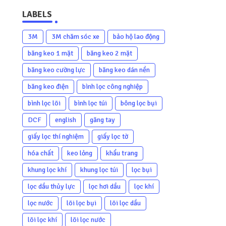
LABELS
3M
3M chăm sóc xe
bảo hộ lao động
băng keo 1 mặt
băng keo 2 mặt
băng keo cường lực
băng keo dán nền
băng keo điện
bình lọc công nghiệp
bình lọc lõi
bình lọc túi
bông lọc bụi
DCF
english
găng tay
giấy lọc thí nghiệm
giấy lọc tờ
hóa chất
keo lỏng
khẩu trang
khung lọc khí
khung lọc túi
lọc bụi
lọc dầu thủy lực
lọc hơi dầu
lọc khí
lọc nước
lõi lọc bụi
lõi lọc dầu
lõi lọc khí
lõi lọc nước