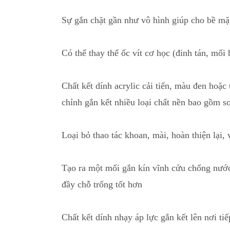
Sự gắn chặt gần như vô hình giúp
c
ho bề mặ
Có thể thay thế ốc vít cơ học (đinh tán, mối 
Chất kết dính acrylic cải tiến, màu đen hoặc 
chỉnh gắn kết nhiều loại chất nền bao gồm s
Loại bỏ thao tác khoan, mài, hoàn thiện lại
,
v
Tạo ra m
ộ
t mối gắn kín vĩnh cửu chống nướ
đầy chỗ trống tốt hơn
Chất kết dính nhạy áp lực gắn kết lên nơi ti