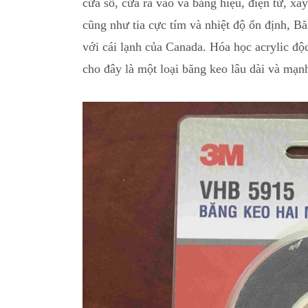
cửa sổ
,
cửa ra vào và bảng hiệu, điện tử, x
cũng như tia cực tím và nhiệt độ ổn định,
với cái lạnh của Canada
.
Hóa học acrylic độc
cho đây là một loại băng keo lâu dài và mạn