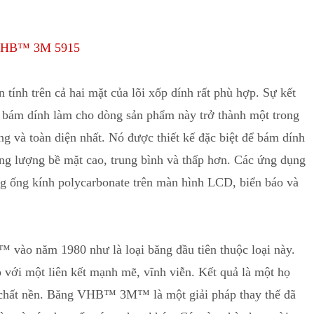
g VHB™ 3M 5915
tính trên cả hai mặt của lõi xốp dính rất phù hợp. Sự kết
bám dính làm cho dòng sản phẩm này trở thành một trong
 và toàn diện nhất
.
Nó được thiết kế đặc biệt để bám dính
năng lượng bề mặt cao, trung bình và thấp hơn. Các ứng dụng
g ống kính polycarbonate trên màn hình LCD, b
i
ển báo và
ào năm 1980 như là loại băng đầu tiên thuộc loại này.
với một liên kết mạnh mẽ, vĩnh viễn. Kết quả là một họ
chất nền. Băng VHB™ 3M™ là một giải pháp th
a
y thế đã