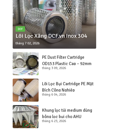
DCF
Lõi Lọc Xăng DCF.vn Inox 304
tháng 7 02, 2026
PE Dust Filter Cartridge
OD153 Plastic Cap – 92mm
tháng 3 09, 2026
Hole
Lõi Lọc Bụi Cartridge PE Mặt
Bích Công Nghiệp
tháng 6 04, 2026
260×150×350
Khung lọc túi medium dùng
bông lọc bụi cho AHU
tháng 6 23, 2026