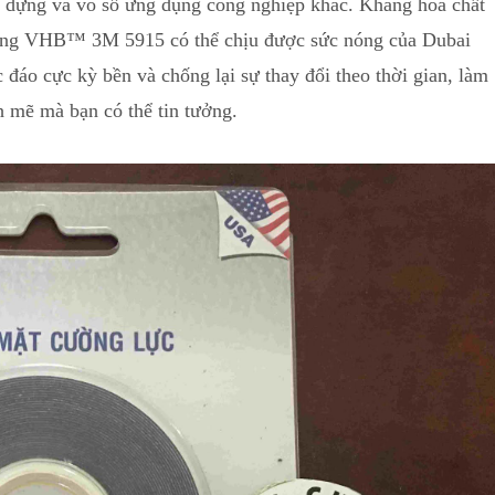
ây dựng và vô số ứng dụng công nghiệp khác. Kháng hóa chất
 Băng VHB™ 3M 5915 có thể chịu được sức nóng của Dubai
 đáo cực kỳ bền và chống lại sự thay đổi theo thời gian, làm
h mẽ mà bạn có thể tin tưởng.