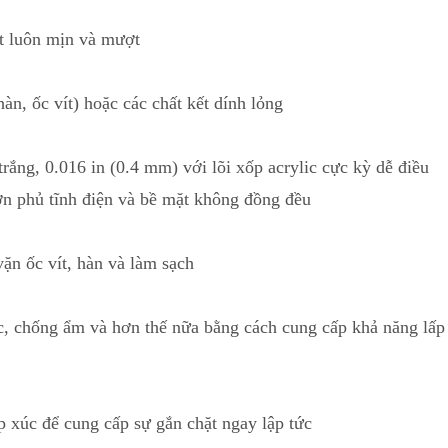
t luôn mịn và mượt
hàn,
ốc vít) hoặc các chất kết dính lỏng
trắng, 0.016 in (0.4 mm) với lõi xốp acrylic cực kỳ dễ điều
ơn phủ tĩnh điện và bề mặt không đồng đều
ặn ốc vít, hàn và làm sạch
c, chống ẩm và hơn thế nữa bằng cách cung cấp khả năng lấp
ếp xúc để cung cấp sự gắn chặt ngay lập tức