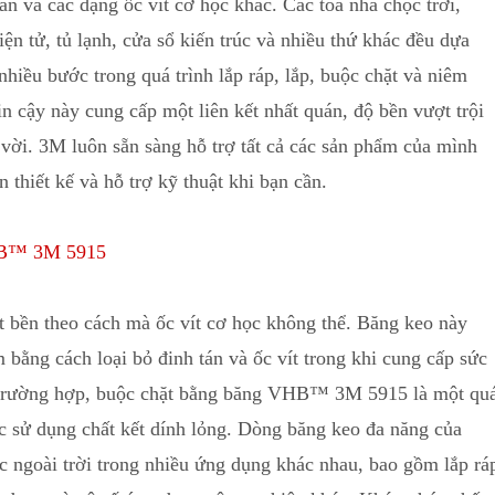
n và các dạng ốc vít cơ học khác. Các tòa nhà chọc trời,
iện tử, tủ lạnh, cửa sổ kiến trúc và nhiều thứ khác đều dựa
nhiều bước trong quá trình lắp ráp, lắp
,
buộc chặt và niêm
in cậy này cung cấp một liên kết nhất quán
,
độ bền vượt trội
vời. 3M luôn sẵn sàng hỗ trợ tất cả các sản phẩm của mình
thiết kế và hỗ trợ kỹ thuật khi bạn cần.
VHB™ 3M 5915
ền theo cách mà ốc vít cơ học không thể. Băng keo này
 bằng cách loại bỏ đinh tán và ốc vít trong khi cung cấp sức
 trường hợp, buộc chặt bằng băng VHB™ 3M 5915 là một qu
c sử dụng chất kết dính lỏng. Dòng băng keo đa năng của
c ngoài trời trong nhiều ứng dụng khác nhau, bao gồm lắp rá