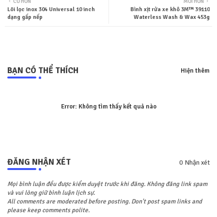
CŨ HƠN
MỚI HƠN
Lõi lọc inox 304 Universal 10 inch
Bình xịt rửa xe khô 3M™ 39110
ter
tsa
dạng gấp nếp
Waterless Wash & Wax 453g
pp
BẠN CÓ THỂ THÍCH
Hiện thêm
Error:
Không tìm thấy kết quả nào
ĐĂNG NHẬN XÉT
0 Nhận xét
Mọi bình luận đều được kiểm duyệt trước khi đăng. Không đăng link spam
và vui lòng giữ bình luận lịch sự.
All comments are moderated before posting. Don't post spam links and
please keep comments polite.