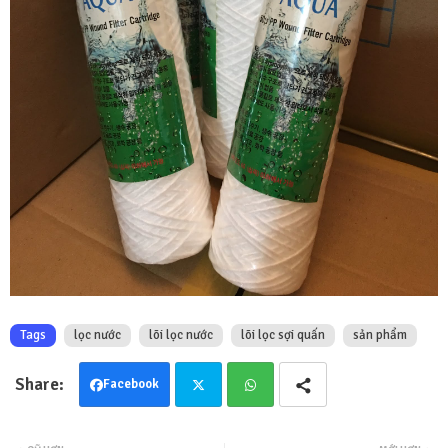
Tags
lọc nước
lõi lọc nước
lõi lọc sợi quấn
sản phẩm
Facebook
Twit
Wha