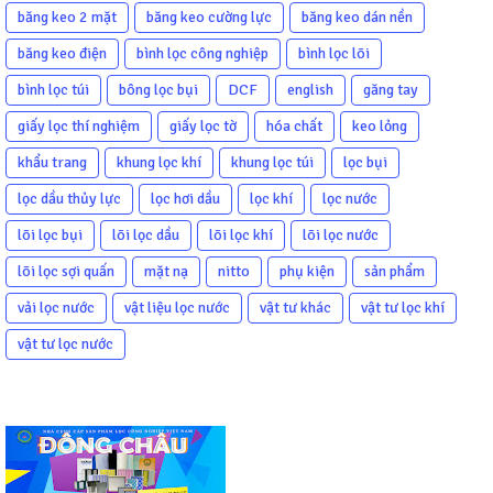
băng keo 2 mặt
băng keo cường lực
băng keo dán nền
băng keo điện
bình lọc công nghiệp
bình lọc lõi
bình lọc túi
bông lọc bụi
DCF
english
găng tay
giấy lọc thí nghiệm
giấy lọc tờ
hóa chất
keo lỏng
khẩu trang
khung lọc khí
khung lọc túi
lọc bụi
lọc dầu thủy lực
lọc hơi dầu
lọc khí
lọc nước
lõi lọc bụi
lõi lọc dầu
lõi lọc khí
lõi lọc nước
lõi lọc sợi quấn
mặt nạ
nitto
phụ kiện
sản phẩm
vải lọc nước
vật liệu lọc nước
vật tư khác
vật tư lọc khí
vật tư lọc nước