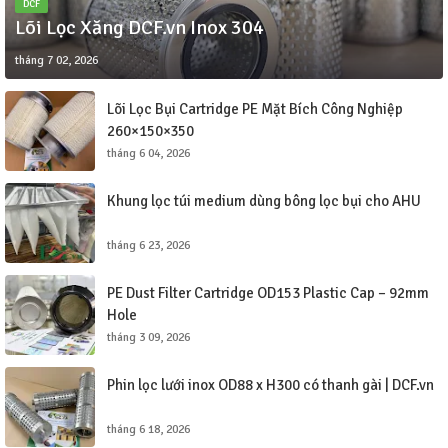
DCF
Lõi Lọc Xăng DCF.vn Inox 304
tháng 7 02, 2026
Lõi Lọc Bụi Cartridge PE Mặt Bích Công Nghiệp
260×150×350
tháng 6 04, 2026
Khung lọc túi medium dùng bông lọc bụi cho AHU
tháng 6 23, 2026
PE Dust Filter Cartridge OD153 Plastic Cap – 92mm
Hole
tháng 3 09, 2026
Phin lọc lưới inox OD88 x H300 có thanh gài | DCF.vn
tháng 6 18, 2026