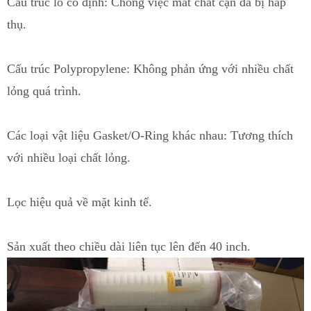
Cấu trúc lỗ cố định
: Chống v
i
ệc mất chất cặn đã bị hấp
thụ.
Cấu trúc Polypropylene: Không phản ứng với nhiều chất
lỏng quá trình.
Các loại vật liệu Gasket/O-Ring khác nhau: Tương thích
với nhiều loại chất lỏng.
Lọc hiệu quả về m
ặ
t kinh tế.
Sản xuất theo chiều dài liên tục lên đến 40 inch.