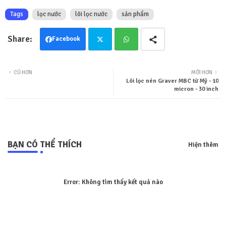
Tags
lọc nước
lõi lọc nước
sản phẩm
Facebook
Twit
Wha
CŨ HƠN
MỚI HƠN
Lõi lọc nén Graver MBC từ Mỹ - 10
ter
tsa
micron - 30 inch
pp
BẠN CÓ THỂ THÍCH
Hiện thêm
Error:
Không tìm thấy kết quả nào