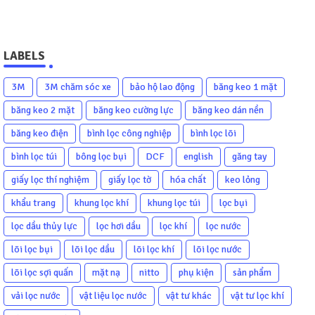
LABELS
3M
3M chăm sóc xe
bảo hộ lao động
băng keo 1 mặt
băng keo 2 mặt
băng keo cường lực
băng keo dán nền
băng keo điện
bình lọc công nghiệp
bình lọc lõi
bình lọc túi
bông lọc bụi
DCF
english
găng tay
giấy lọc thí nghiệm
giấy lọc tờ
hóa chất
keo lỏng
khẩu trang
khung lọc khí
khung lọc túi
lọc bụi
lọc dầu thủy lực
lọc hơi dầu
lọc khí
lọc nước
lõi lọc bụi
lõi lọc dầu
lõi lọc khí
lõi lọc nước
lõi lọc sợi quấn
mặt nạ
nitto
phụ kiện
sản phẩm
vải lọc nước
vật liệu lọc nước
vật tư khác
vật tư lọc khí