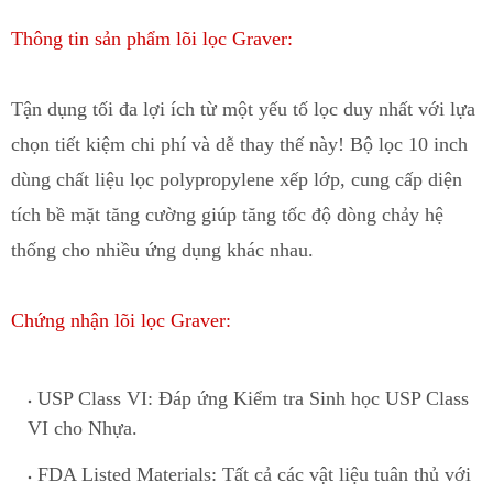
Thông tin sản phẩm lõi lọc Graver:
Tận dụng tối đa lợi ích từ một yếu tố lọc duy nhất với lựa
chọn tiết kiệm chi phí và dễ thay thế này! Bộ lọc 10 inch
dùng chất liệu lọc
polypropylene
xếp lớp, cung cấp diện
t
í
ch bề mặt tăng cường giúp tăng tốc độ dòng chảy hệ
thống c
h
o nhiều ứng dụng khác nhau.
Chứng nhận lõi lọc Graver:
USP Class VI
: Đáp ứ
n
g Kiểm tra Sinh học USP Class
VI cho Nhựa.
FDA Listed Materials
: Tất cả các vật liệu tuân thủ với