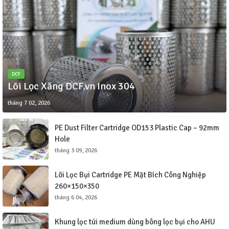
DCF
Lõi Lọc Xăng DCF.vn Inox 304
tháng 7 02, 2026
PE Dust Filter Cartridge OD153 Plastic Cap – 92mm
Hole
tháng 3 09, 2026
Lõi Lọc Bụi Cartridge PE Mặt Bích Công Nghiệp
260×150×350
tháng 6 04, 2026
Khung lọc túi medium dùng bông lọc bụi cho AHU