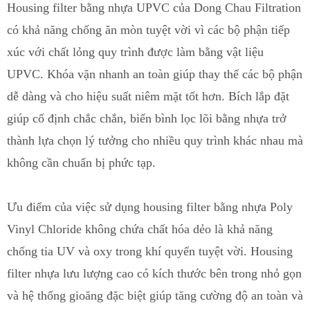
Housing filter bằng nhựa UPVC của Dong Chau Filtration
có khả năng c
h
ống ăn mòn tuyệt vời vì các bộ phận tiếp
xúc với chất lỏng quy trình được làm bằng vật liệu
UPVC. Khóa vặn nhanh an toàn giúp thay thế các bộ phận
dễ dàng và cho hiệu suất niêm mặt tốt hơn. Bích lắp đặt
giúp cố định chắc chắn, biến bình lọc lõi bằng nhựa trở
thành l
ự
a chọn lý tưởng cho nhiều quy trình khác nhau mà
không cần chuẩn bị phức tạp.
Ưu điểm của việc sử dụng housing filter bằng nhựa
Poly
Vinyl Chloride
k
h
ông chứa chất hóa dẻo là khả năng
chống tia UV
và oxy trong khí quyển tuyệt vời. Housing
filter nhựa lưu lượng cao có kích thước bên trong nhỏ gọn
và hệ thống gioăng đặc biệt g
i
úp tăng cường độ an toàn và