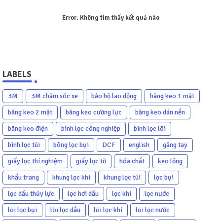
Error:
Không tìm thấy kết quả nào
LABELS
3M
3M chăm sóc xe
bảo hộ lao động
băng keo 1 mặt
băng keo 2 mặt
băng keo cường lực
băng keo dán nền
băng keo điện
bình lọc công nghiệp
bình lọc lõi
bình lọc túi
bông lọc bụi
DCF
english
găng tay
giấy lọc thí nghiệm
giấy lọc tờ
hóa chất
keo lỏng
khẩu trang
khung lọc khí
khung lọc túi
lọc bụi
lọc dầu thủy lực
lọc hơi dầu
lọc khí
lọc nước
lõi lọc bụi
lõi lọc dầu
lõi lọc khí
lõi lọc nước