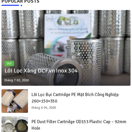
POPULAR POSTS
DCF
Lõi Lọc Xăng DCF.vn Inox 304
tháng 7 02, 2026
Lõi Lọc Bụi Cartridge PE Mặt Bích Công Nghiệp
260×150×350
tháng 6 04, 2026
PE Dust Filter Cartridge OD153 Plastic Cap – 92mm
Hole