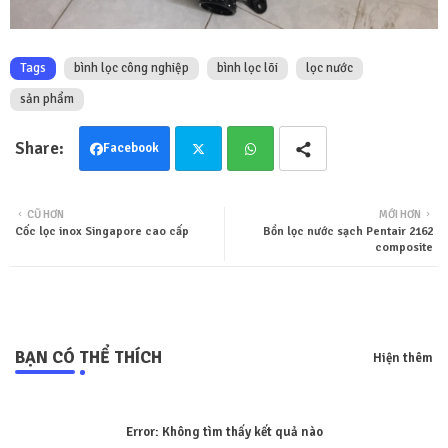
Tags
bình lọc công nghiệp
bình lọc lõi
lọc nước
sản phẩm
Facebook
Twit
Wha
CŨ HƠN
MỚI HƠN
Cốc lọc inox Singapore cao cấp
Bồn lọc nước sạch Pentair 2162
ter
tsa
composite
pp
BẠN CÓ THỂ THÍCH
Hiện thêm
Error:
Không tìm thấy kết quả nào